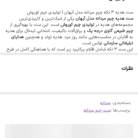
🔸تولیدی چرم کوروش
ست هدیه ۳ تکه چرم مردانه مدل آیهان | تولیدی چرم کوروش
-----------------
ست هدیه چرم مردانه مدل آیهان
یکی از شیک‌ترین و کاربردی‌ترین
✅ اطلاعات تماس:
مجموعه‌های هدیه در
تولیدی چرم کوروش
است. این ست با بهره‌گیری از
چرم طبیعی گاوی درجه یک
و یراق‌آلات باکیفیت، انتخابی ایده‌آل برای هدیه
📱09128176799
به آقایان در مناسبت‌هایی مانند روز مرد، هدیه تولد و همچنین
هدایای
✅ کانال تلگرام:
تبلیغاتی سازمانی
لوکس است.
این ست ۳ تکه شامل اقلام پرکاربرد زیر است که با هماهنگی کامل در طرح
@kooroshcharm
و رنگ چرم کنار هم قرار گرفته‌اند:
کیف پول جیبی سه لت:
طراحی این کیف به‌گونه‌ای است که با وجود
✅ کانال اینستاگرام:
ابعاد مناسب، فضای بسیار زیادی برای قرارگیری کارت‌های بانکی، کارت
نظرات
www.instagram.com/‌kooroshcharm
شناسایی و اسکناس فراهم می‌کند. مدل سه لت به دلیل تفکیک فضای
داخلی، نظم بیشتری به وسایل شما می‌دهد.
✅ آدرس سایت:
کمربند کلاسیک چرم:
ساخته شده از لایه ضخیم و باکیفیت چرم گاوی با
Kooroshcharm.ir
سگک کلاسیک که هم با استایل‌های رسمی و هم نیمه‌رسمی به خوبی
ست می‌شود.
✅ استعلام قیمت:
دسته‌بندی
:
مردانه
جاکلیدی یراق اعلا:
این جاکلیدی دارای مدبر (گیره) بسیار باکیفیت و
برچسب‌ها :
ست چرم مردانه
روان است که دوام بالایی در استفاده روزمره دارد.
@forooshonline1
ویژگی‌های برجسته ست آیهان:
متریال:
۱۰۰٪ چرم طبیعی گاوی با دوخت صنعتی دقیق.
بسته‌بندی:
ارائه در جعبه لوکس و صادراتی مناسب هدیه.
کیفیت یراق:
استفاده از یراق‌آلات رنگ ثابت و مقاوم.