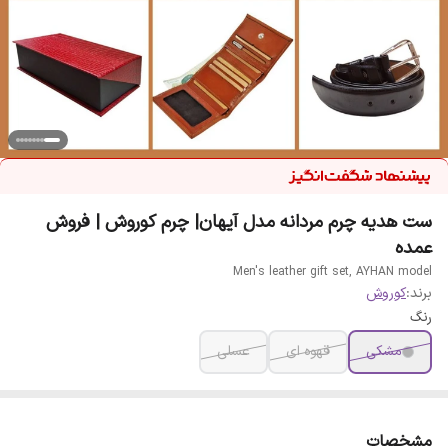
ست هدیه چرم مردانه مدل آیهان| چرم کوروش | فروش
عمده
Men's leather gift set, AYHAN model
برند:
کوروش
رنگ
مشکی
قهوه ای
عسلی
مشخصات