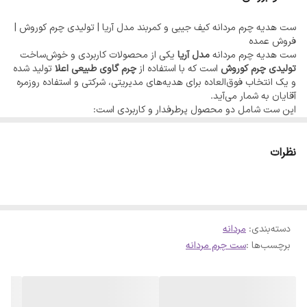
🔸تولیدی چرم کوروش
ست هدیه چرم مردانه کیف جیبی و کمربند مدل آریا | تولیدی چرم کوروش |
-----------------
فروش عمده
✅ اطلاعات تماس:
ست هدیه چرم مردانه
مدل آریا
یکی از محصولات کاربردی و خوش‌ساخت
تولیدی چرم کوروش
است که با استفاده از
چرم گاوی طبیعی اعلا
تولید شده
📱09128176799
و یک انتخاب فوق‌العاده برای هدیه‌های مدیریتی، شرکتی و استفاده روزمره
✅ کانال تلگرام:
آقایان به شمار می‌آید.
این ست شامل دو محصول پرطرفدار و کاربردی است:
@kooroshcharm
کیف جیبی دور زیپ تمام چرم گاوی
طراحی پرفروش و کاربردی با فضای کافی برای اسکناس، کارت‌ها، مدارک و
✅ کانال اینستاگرام:
سکه. دوخت صنعتی بسیار تمیز و استفاده از زیپ باکیفیت، این کیف را
نظرات
www.instagram.com/‌kooroshcharm
به گزینه‌ای بادوام و مناسب برای استفاده روزمره تبدیل کرده است.
کمربند کلاسیک مردانه تمام چرم طبیعی
✅ آدرس سایت:
کمربند کاملاً از چرم گاوی طبیعی ساخته شده و دارای سگک مقاوم و
Kooroshcharm.ir
طراحی کلاسیک است. مناسب استایل رسمی، نیمه‌ رسمی و استفاده
روزمره.
✅ استعلام قیمت:
دسته‌بندی
:
مردانه
ست هدیه چرم مردانه
آریا
در دو رنگ شیک و پرطرفدار
مشکی و قهوه‌ای
برچسب‌ها :
ست چرم مردانه
عرضه می‌شود تا برای هر سلیقه و استایلی مناسب باشد.
@forooshonline1
این محصول به‌صورت مستقیم در
تولیدی چرم کوروش
دوخته و بسته‌بندی
می‌شود و به دلیل کیفیت بالای چرم و قیمت مناسب تولیدی، گزینه‌ای عالی
برای:
فروشگاه‌های چرم و هدایا