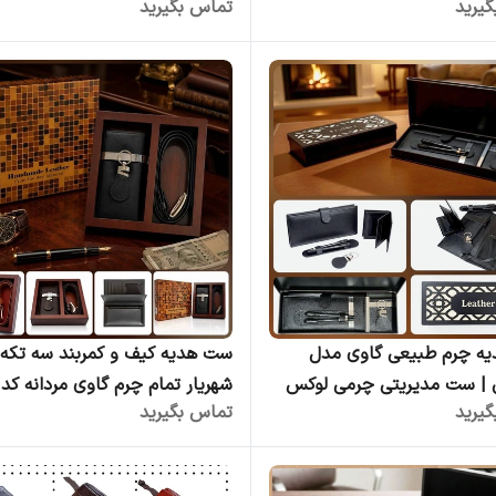
یرید
تماس بگیرید
وبی دست‌ساز - عمده
ه چرم طبیعی گاوی مدل
ست هدیه کیف و کمربند سه تکه
 | ست مدیریتی چرمی لوکس
یرید
تماس بگیرید
مدل شهریار | چرم کوروش | فر
عمده