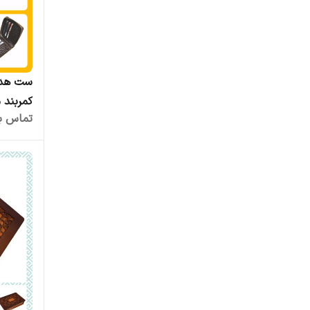
ست هدی
کمربند 
تماس بگ
عمده