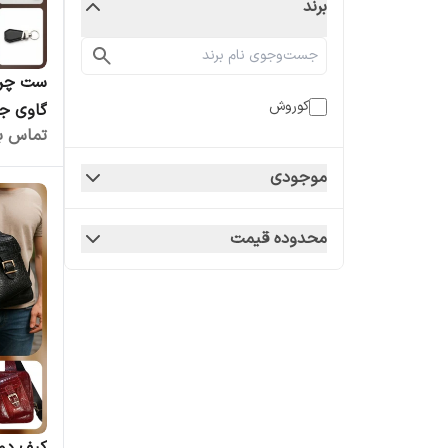
برند
کوروش
گاوی جع
تماس بگ
موجودی
محدوده قیمت