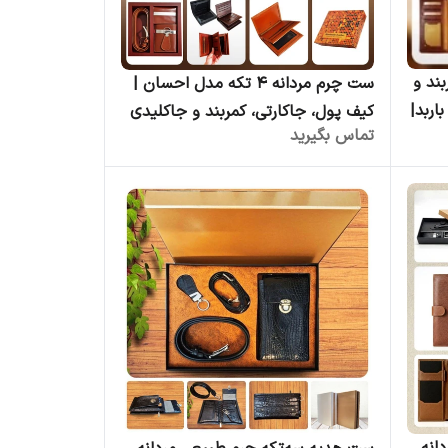
ند و
ست چرم مردانه ۴ تکه مدل احسان |
اربد|
کیف پول، جاکارتی، کمربند و جاکلیدی
تماس بگیرید
ه |
| چرم کوروش