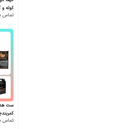
کیف دوک
کوله و 
تماس بگ
ست هدیه
کمربندچ
تماس بگ
تولیدی 