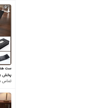
ست مدی
ست هدیه
پخش عم
تماس بگ
کوروش