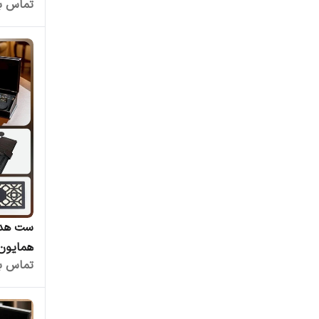
تماس بگ
جعبه چ
ست هدی
همایون
تماس بگ
عمده