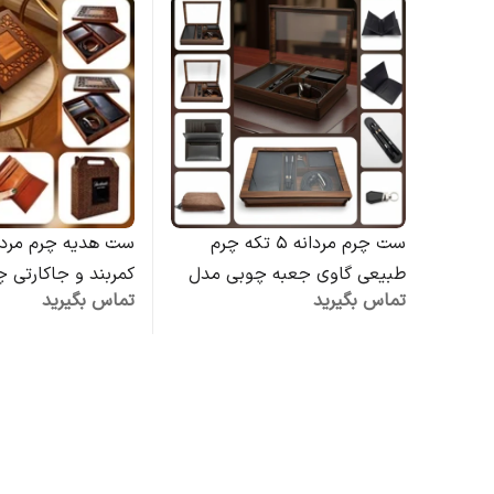
ست چرم مردانه 5 تکه چرم
ست هدیه چرم مردا
طبیعی گاوی جعبه چوبی مدل
کمربند و جاکارتی 
تماس بگیرید
تماس بگیرید
ماهور - عمده
مردانه مدل باربد| 
کوروش | فروش عم
مدیریتی چرمی لوک